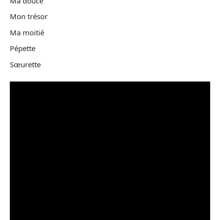
Ma douce
Mon trésor
Ma moitié
Pépette
Sœurette