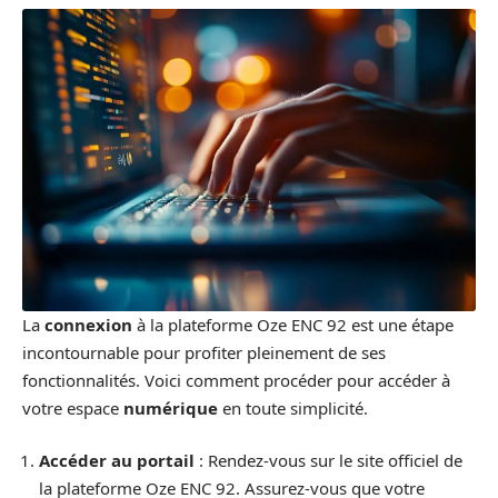
La
connexion
à la plateforme Oze ENC 92 est une étape
incontournable pour profiter pleinement de ses
fonctionnalités. Voici comment procéder pour accéder à
votre espace
numérique
en toute simplicité.
Accéder au portail
: Rendez-vous sur le site officiel de
la plateforme Oze ENC 92. Assurez-vous que votre