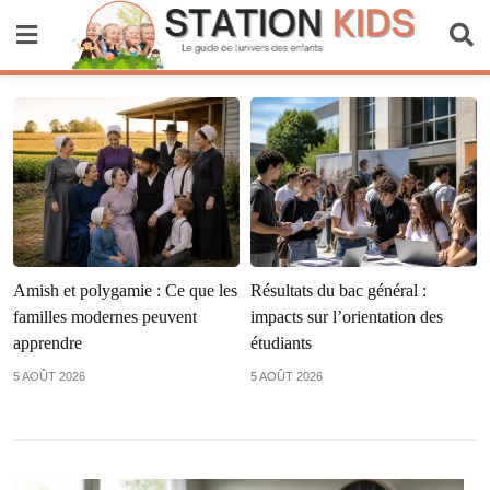
Skip
to
content
Station Kids
Amish et polygamie : Ce que les
Résultats du bac général :
familles modernes peuvent
impacts sur l’orientation des
apprendre
étudiants
5 AOÛT 2026
5 AOÛT 2026