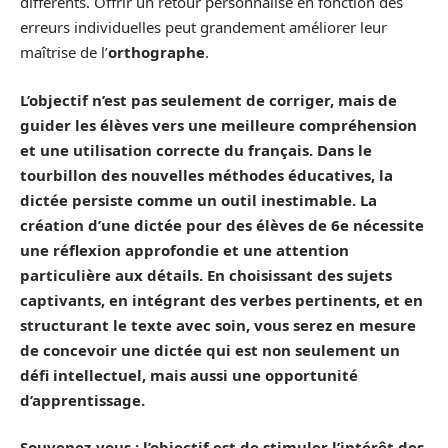
différents. Offrir un retour personnalisé en fonction des
erreurs individuelles peut grandement améliorer leur
maîtrise de l’
orthographe
.
L’objectif n’est pas seulement de corriger, mais de
guider les élèves vers une meilleure compréhension
et une utilisation correcte du français.
Dans le
tourbillon des nouvelles méthodes éducatives, la
dictée
persiste comme un
outil inestimable
. La
création d’une dictée pour des élèves de 6e nécessite
une réflexion approfondie et une attention
particulière aux détails. En choisissant des
sujets
captivants, en intégrant des
verbes
pertinents, et en
structurant le
texte
avec soin, vous serez en mesure
de concevoir une dictée qui est non seulement un
défi intellectuel, mais aussi une opportunité
d’apprentissage.
Souvenez-vous : l’objectif est de
stimuler
l’intérêt des