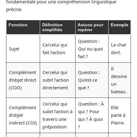
fondamentale pour une compréhension linguistique
précise.
Fonction
Définition
Astuce pour
Exemple
simplifiée
repérer
Question :
Ce/celui qui
Le chat
Sujet
Qui ou quoi
fait l’action
dort.
fait ?
Il
Complément
Ce/celui qui
Question :
dessine
d’objet direct
subit l’action
Qu’est-ce
un
(COD)
directement
que ?
bateau.
Ce/celui qui
Question : À
Complément
Elle
subit l’action à
qui ? Pour
d’objet
parle à
travers une
qui ? À quoi
indirect (COI)
Pierre.
préposition
?