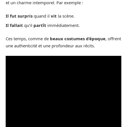
et un charme intemporel. Par exemple :
Il fut surpris
quand il
vit
la scène.
Il fallait
qu’il
partît
immédiatement.
Ces temps, comme de
beaux costumes d’époque
, offrent
une authenticité et une profondeur aux récits.