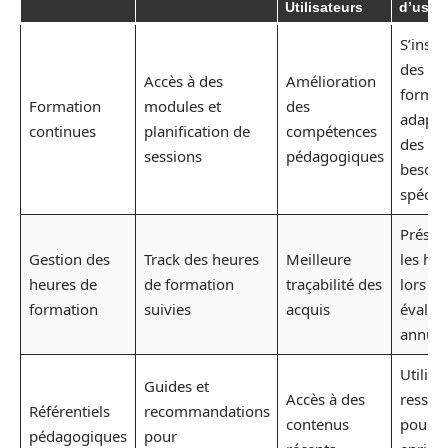
Utilisateurs
d’usag
S’inscr
des
Accès à des
Amélioration
format
Formation
modules et
des
adapté
continues
planification de
compétences
des
sessions
pédagogiques
besoin
spécif
Présen
Gestion des
Track des heures
Meilleure
les he
heures de
de formation
traçabilité des
lors de
formation
suivies
acquis
évalua
annuel
Utilise
Guides et
Accès à des
ressou
Référentiels
recommandations
contenus
pour
pédagogiques
pour