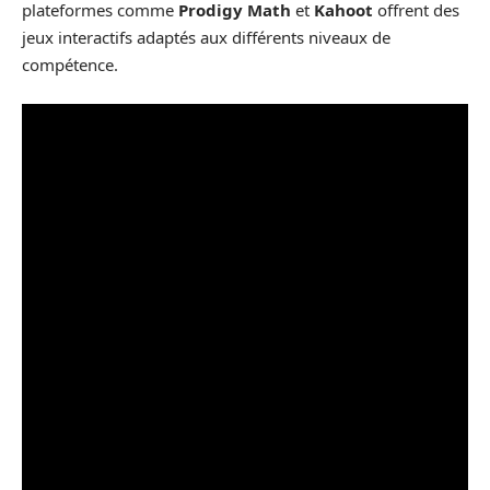
plateformes comme
Prodigy Math
et
Kahoot
offrent des
jeux interactifs adaptés aux différents niveaux de
compétence.