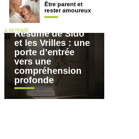
Être parent et
rester amoureux
À RETENIR
Résumé de Sido
et les Vrilles : une
porte d’entrée
vers une
compréhension
profonde