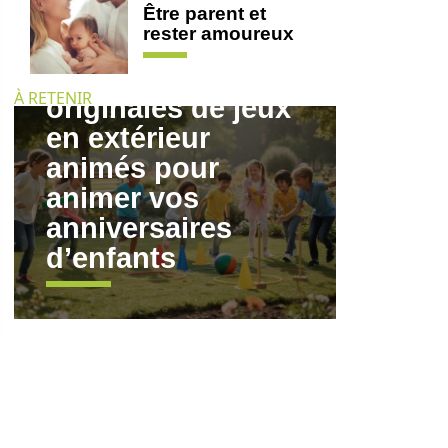
Être parent et
rester amoureux
Des idées
À RETENIR
originales de jeux
en extérieur
animés pour
animer vos
anniversaires
d’enfants