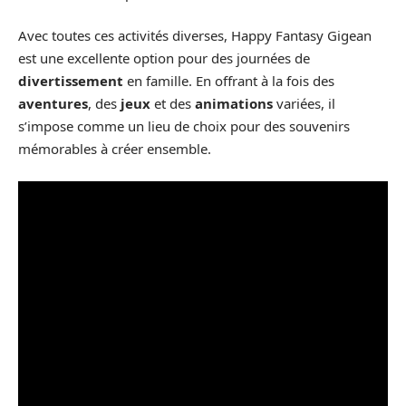
Avec toutes ces activités diverses, Happy Fantasy Gigean
est une excellente option pour des journées de
divertissement
en famille. En offrant à la fois des
aventures
, des
jeux
et des
animations
variées, il
s’impose comme un lieu de choix pour des souvenirs
mémorables à créer ensemble.