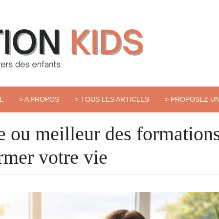
L
> A PROPOS
> TOUS LES ARTICLES
> PROPOSEZ UN
e ou meilleur des formation
rmer votre vie