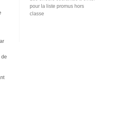
pour la liste promus hors
e
classe
ar
n de
nt