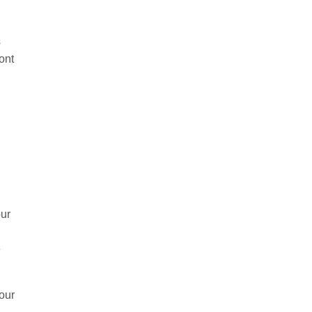
s
ont
our
e
our