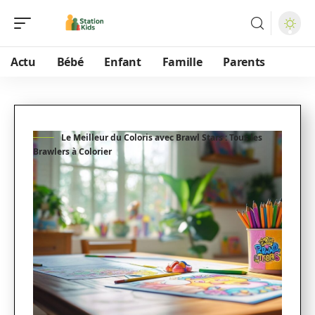
Actu
Bébé
Enfant
Famille
Parents
Le Meilleur du Coloris avec Brawl Stars : Tous les
Brawlers à Colorier