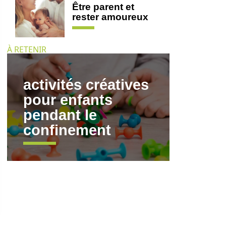
Être parent et
rester amoureux
À RETENIR
activités créatives
pour enfants
pendant le
confinement