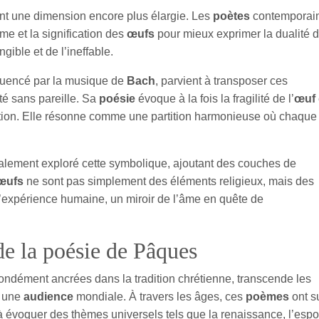
t une dimension encore plus élargie. Les
poètes
contemporain
rme et la signification des
œufs
pour mieux exprimer la dualité 
ngible et de l’ineffable.
fluencé par la musique de
Bach
, parvient à transposer ces
é sans pareille. Sa
poésie
évoque à la fois la fragilité de l’
œuf
tion. Elle résonne comme une partition harmonieuse où chaque
également exploré cette symbolique, ajoutant des couches de
œufs
ne sont pas simplement des éléments religieux, mais des
’expérience humaine, un miroir de l’âme en quête de
de la poésie de Pâques
fondément ancrées dans la tradition chrétienne, transcende les
r une
audience
mondiale. À travers les âges, ces
poèmes
ont s
 à évoquer des thèmes universels tels que la renaissance, l’espo