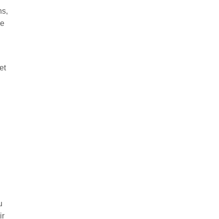
s,
de
et
u
ir