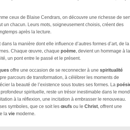
mme ceux de Blaise Cendrars, on découvre une richesse de se
out un chacun. Leurs mots, soigneusement choisis, créent des
ngtemps après la lecture.
dans la manière dont elle influence d’autres formes d’art, de la
ernes. Chaque œuvre, chaque
poème
, devient un hommage à la
ité, un pont entre le passé et le présent.
ques
offre une occasion de se reconnecter à une
spiritualité
propre parcours de transformation, à célébrer les moments de
récier la beauté de l’existence sous toutes ses formes. La
poési
profondeur spirituelle, reste un trésor inestimable dans le mon
itation à la réflexion, une incitation à embrasser le renouveau.
ses symboles, que ce soit les
œufs
ou le
Christ
, offrent une
e la
vie
moderne.