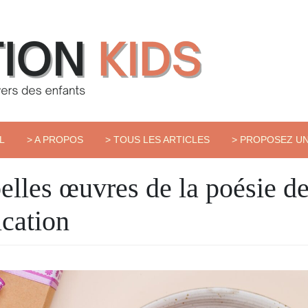
L
> A PROPOS
> TOUS LES ARTICLES
> PROPOSEZ UN
elles œuvres de la poésie d
ication