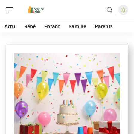
Actu
Bébé
Enfant
Famille
Parents