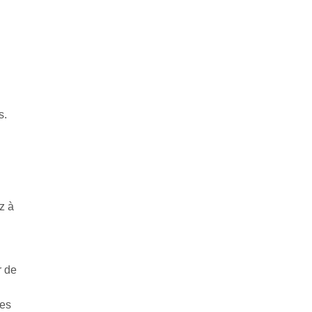
s.
z à
r de
des