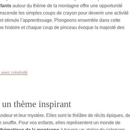
nfants
autour du thème de la montagne offre une opportunité
anscende les simples coups de crayon pour devenir une activité
et stimule l’apprentissage. Plongeons ensemble dans cette
e histoire et chaque coup de pinceau évoque la majesté des
 avec créativité
 un thème inspirant
deur et leur mystère. Elles sont le théâtre de récits épiques, d
 souffle. Pour vos enfants, elles représentent un monde de
 thématique de la montagne
à travers un atelier de coloriage