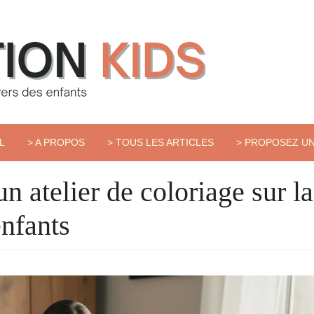
L
> A PROPOS
> TOUS LES ARTICLES
> PROPOSEZ UN
 atelier de coloriage sur la
nfants