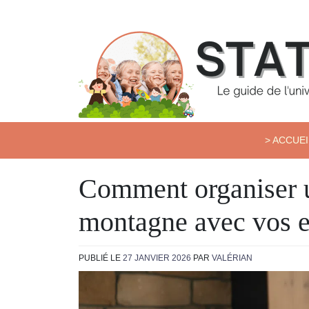
Skip
to
content
Station Kids
> ACCUEI
Comment organiser un
montagne avec vos e
PUBLIÉ LE
27 JANVIER 2026
PAR
VALÉRIAN