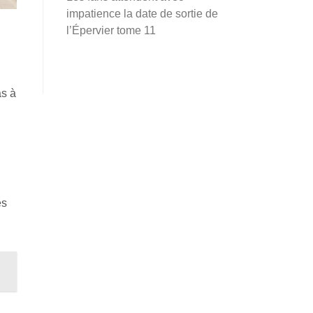
impatience la date de sortie de
l’Épervier tome 11
as à
es