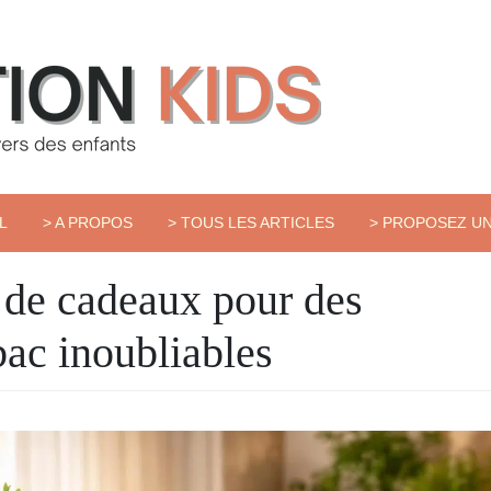
L
> A PROPOS
> TOUS LES ARTICLES
> PROPOSEZ UN
 de cadeaux pour des
 bac inoubliables