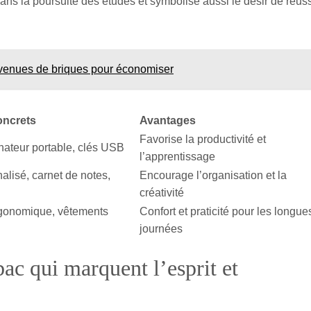
dans la poursuite des études et symbolise aussi le désir de réuss
 avenues de briques pour économiser
oncrets
Avantages
Favorise la productivité et
inateur portable, clés USB
l’apprentissage
alisé, carnet de notes,
Encourage l’organisation et la
créativité
gonomique, vêtements
Confort et praticité pour les longue
journées
bac qui marquent l’esprit et