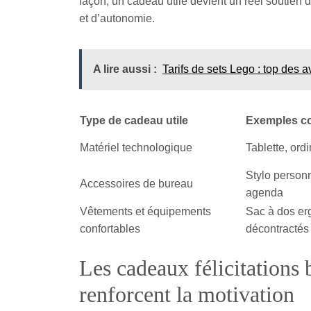
façon, un cadeau utile devient un réel soutien 
et d’autonomie.
A lire aussi :
Tarifs de sets Lego : top des
Type de cadeau utile
Exemples c
Matériel technologique
Tablette, ord
Stylo personn
Accessoires de bureau
agenda
Vêtements et équipements
Sac à dos er
confortables
décontractés
Les cadeaux félicitations 
renforcent la motivation