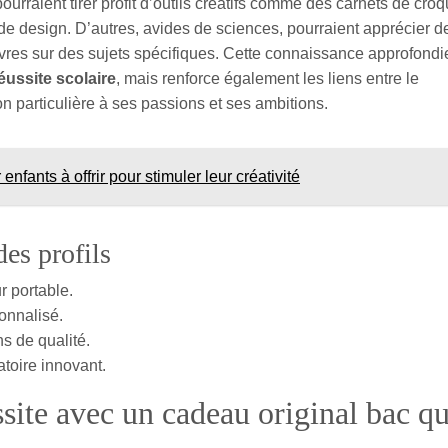
urraient tirer profit d’outils créatifs comme des carnets de croq
e design. D’autres, avides de sciences, pourraient apprécier d
vres sur des sujets spécifiques. Cette connaissance approfondi
éussite scolaire
, mais renforce également les liens entre le
on particulière à ses passions et ses ambitions.
nfants à offrir pour stimuler leur créativité
es profils
r portable.
onnalisé.
s de qualité.
toire innovant.
site avec un cadeau original bac qu