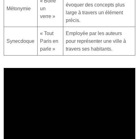
« Boire
évoquer des concepts plus
Métonymie
un
large à travers un élément
verre »
précis.
« Tout
Employée par les auteurs
Synecdoque
Paris en
pour représenter une ville à
parle »
travers ses habitants.