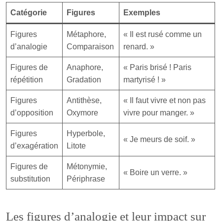
Catégorie
Figures
Exemples
Figures
Métaphore,
« Il est rusé comme un
d’analogie
Comparaison
renard. »
Figures de
Anaphore,
« Paris brisé ! Paris
répétition
Gradation
martyrisé ! »
Figures
Antithèse,
« Il faut vivre et non pas
d’opposition
Oxymore
vivre pour manger. »
Figures
Hyperbole,
« Je meurs de soif. »
d’exagération
Litote
Figures de
Métonymie,
« Boire un verre. »
substitution
Périphrase
Les figures d’analogie et leur impact sur