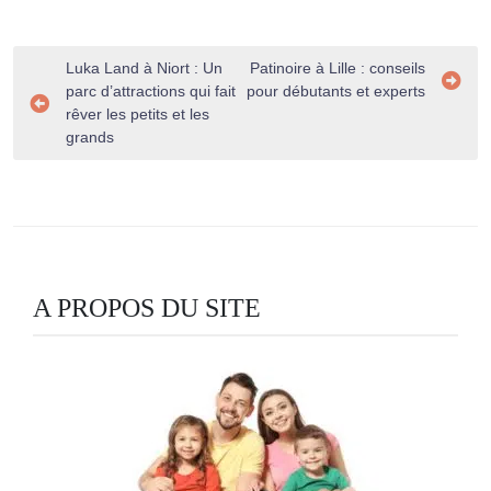
Navigation
Luka Land à Niort : Un
Patinoire à Lille : conseils
parc d’attractions qui fait
pour débutants et experts
de
rêver les petits et les
l’article
grands
A PROPOS DU SITE