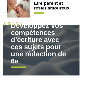
Être parent et
rester amoureux
À RETENIR
Développez vos
compétences
d’écriture avec
ces sujets pour
une rédaction de
6e